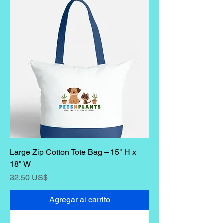
Large Zip Cotton Tote Bag – 15" H x
18" W
Precio
32,50 US$
Agregar al carrito