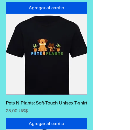
Agregar al carrito
Pets N Plants: Soft-Touch Unisex T-shirt
Precio
25,00 US$
Agregar al carrito