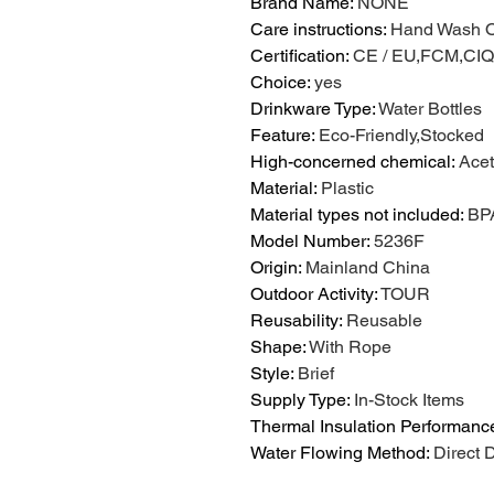
Brand Name
:
NONE
Care instructions
:
Hand Wash O
Certification
:
CE / EU,FCM,CI
Choice
:
yes
Drinkware Type
:
Water Bottles
Feature
:
Eco-Friendly,Stocked
High-concerned chemical
:
Acet
Material
:
Plastic
Material types not included
:
BP
Model Number
:
5236F
Origin
:
Mainland China
Outdoor Activity
:
TOUR
Reusability
:
Reusable
Shape
:
With Rope
Style
:
Brief
Supply Type
:
In-Stock Items
Thermal Insulation Performanc
Water Flowing Method
:
Direct 