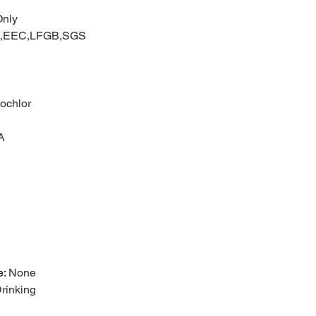
nly
Q,EEC,LFGB,SGS
ochlor
A
e
:
None
Drinking