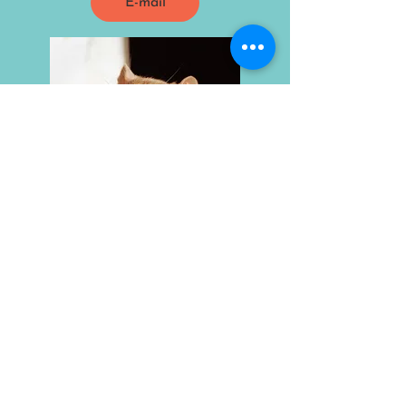
E-mail
RÉSERVEZ-MOI !
OUI ! Nous avons une application !
Pets N Plants a créé une nouvelle
application mobile simple, qui dirige les
clients vers nos formulaires de
réservation, de contrat de service, de
soumission de paiement et de
commentaires pour plus de commodité.
Assurez-vous de nous enregistrer sur