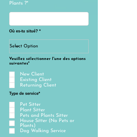
Plants ?*
Où es-tu situé? *
Veuillez sélectionner l'une des options
suivantes*
New Client
Existing Client
Returning Client
Type de service*
Pet Sitter
Plant Sitter
Pets and Plants Sitter
House Sitter (No Pets or
Plants)
Dog Walking Service