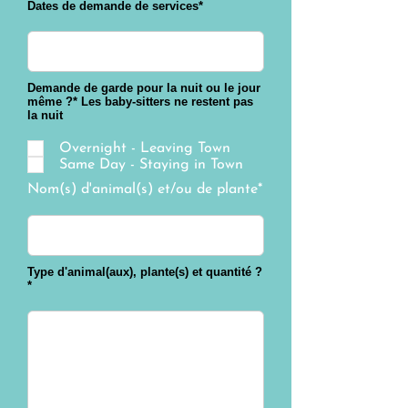
Dates de demande de services*
Demande de garde pour la nuit ou le jour
même ?* Les baby-sitters ne restent pas
la nuit
Overnight - Leaving Town
Same Day - Staying in Town
Nom(s) d'animal(s) et/ou de plante*
Type d'animal(aux), plante(s) et quantité ?
*