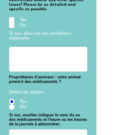
Restrictions and/or any other specific
Issues? Please be as detailed and
specific as possible.
Yes
No
Si oui, décrivez les conditions
médicales
Propriétaires d’animaux : votre animal
prend-il des médicaments ?
Select an option
Yes
No
Si oui, veuillez indiquer le nom du ou
des médicaments et l'heure ou les heures
de la journée à administrer.