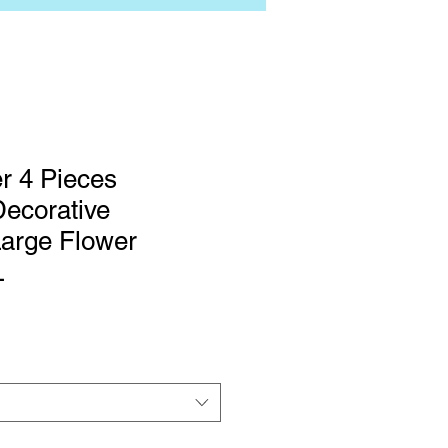
er 4 Pieces
Decorative
Large Flower
L