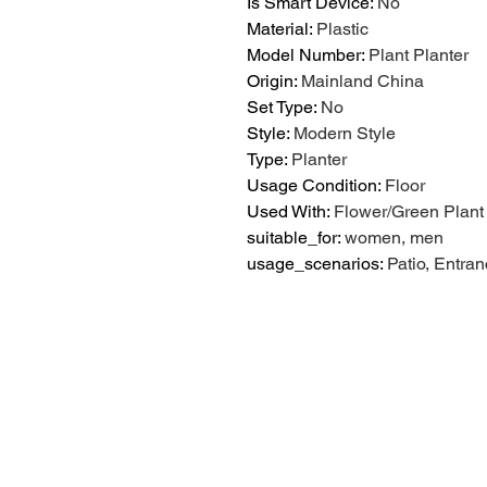
Is Smart Device
:
No
Material
:
Plastic
Model Number
:
Plant Planter
Origin
:
Mainland China
Set Type
:
No
Style
:
Modern Style
Type
:
Planter
Usage Condition
:
Floor
Used With
:
Flower/Green Plant
suitable_for
:
women, men
usage_scenarios
:
Patio, Entra