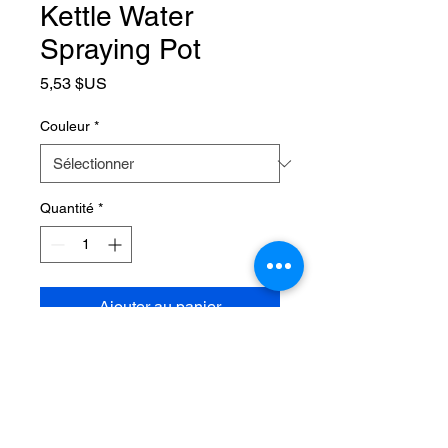
Kettle Water
Spraying Pot
Prix
5,53 $US
Couleur
*
Quantité
*
Ajouter au panier
SPECIFICATIONS
Brand Name
:
NONE
Choice
:
yes