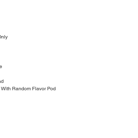
nly
e
ad
le With Random Flavor Pod