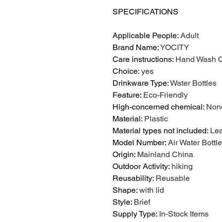
SPECIFICATIONS
Applicable People
:
Adult
Brand Name
:
YOCITY
Care instructions
:
Hand Wash O
Choice
:
yes
Drinkware Type
:
Water Bottles
Feature
:
Eco-Friendly
High-concerned chemical
:
Non
Material
:
Plastic
Material types not included
:
Le
Model Number
:
Air Water Bott
Origin
:
Mainland China
Outdoor Activity
:
hiking
Reusability
:
Reusable
Shape
:
with lid
Style
:
Brief
Supply Type
:
In-Stock Items