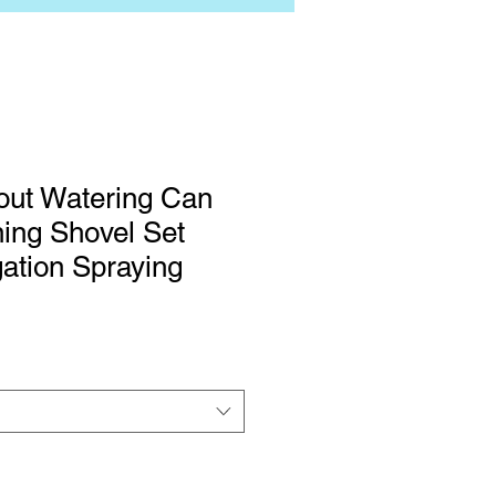
out Watering Can
ing Shovel Set
gation Spraying