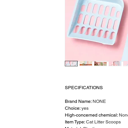
SPECIFICATIONS
Brand Name
:
NONE
Choice
:
yes
High-concerned chemical
:
Non
Item Type
:
Cat Litter Scoops