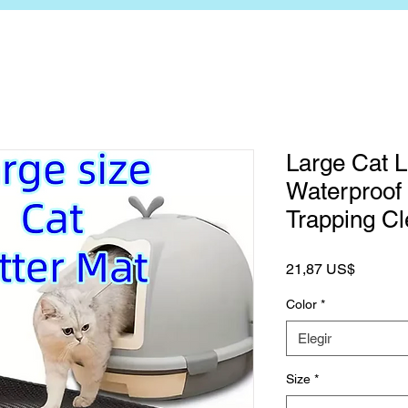
Large Cat L
Waterproof 
Trapping Cl
Precio
21,87 US$
Color
*
Elegir
Size
*